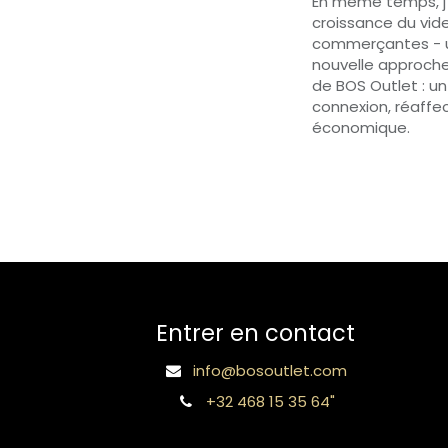
En même temps, j'
croissance du vid
commerçantes - un
nouvelle approche.
de BOS Outlet : un
connexion, réaffe
économique.
Entrer en contact
info@bosoutlet.com
+32 468 15 35 64"