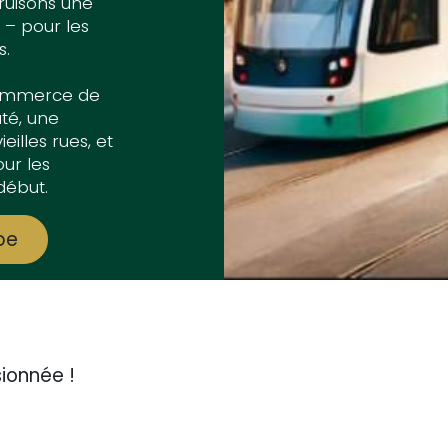
truisons une
 – pour les
s.
 commerce de
té, une
ieilles rues, et
ur les
début.
pe
ionnée !