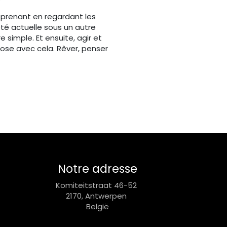
eprenant en regardant les
été actuelle sous un autre
 simple. Et ensuite, agir et
ose avec cela. Rêver, penser
Notre adresse
Komiteitstraat 46-52
2170, Antwerpen
België