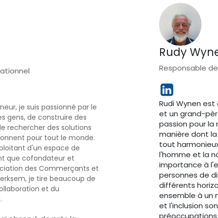
Rudy Wyn
Responsable de
ationnel
Rudi Wynen est
neur, je suis passionné par le
et un grand-père
es gens, de construire des
passion pour la 
de rechercher des solutions
manière dont la
tionnent pour tout le monde.
tout harmonieux.
ploitant d'un espace de
l'homme et la na
nt que cofondateur et
importance à l'
sociation des Commerçants et
personnes de di
erksem, je tire beaucoup de
différents horiz
ollaboration et du
ensemble à un m
.
et l'inclusion s
préoccupations