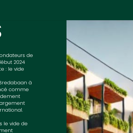
S
fondateurs de
début 2024
e : le vide
Bredabaan à
encé comme
apidement
largement
rnational.
le vide de
mment