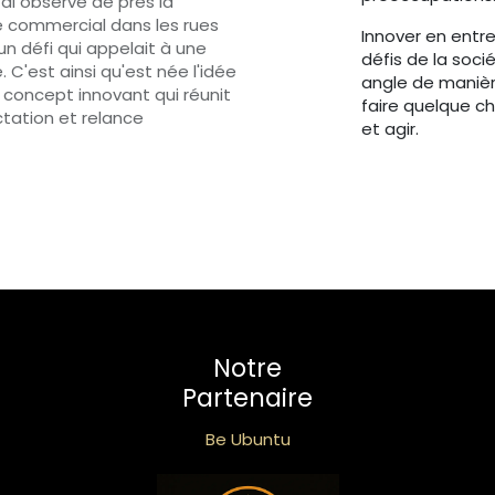
ai observé de près la
e commercial dans les rues
Innover en entr
 défi qui appelait à une
défis de la soci
 C'est ainsi qu'est née l'idée
angle de manière
 concept innovant qui réunit
faire quelque ch
ctation et relance
et agir.
Notre
Partenaire
Be Ubuntu