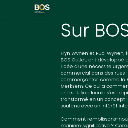
Se rendre au contenu
Projet
Sur nous
Contact
Sur BO
Flyn Wynen et Rudi Wynen, 
BOS Outlet, ont développé 
l'idée d'une nécessité urgent
commercial dans des rues
commerçantes comme la 
Merksem. Ce qui a comm
une solution locale s'est r
transformé en un concept 
soutenu avec un intérêt inte
Comment remplissons-nous 
manière significative ? Co