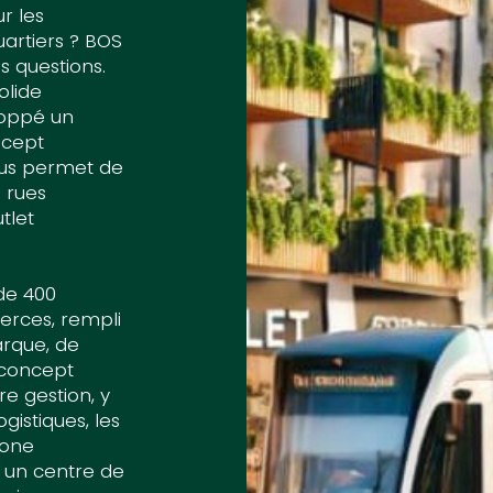
r les
uartiers ? BOS
s questions.
olide
loppé un
ncept
nous permet de
 rues
tlet
de 400
rces, rempli
rque, de
 concept
re gestion, y
gistiques, les
zone
 un centre de